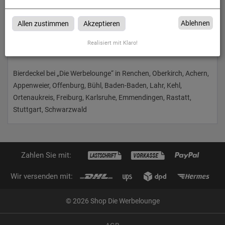
Ablehnen
Allen zustimmen
Akzeptieren
Realisiert mit Klaro!
Bierdeckel
Bierdeckel bei „Die Werbelounge“ in Renchen, Oberkirch, Achern,
Appenweier, Offenburg, Bühl, Baden-Baden, Lahr, Kehl,
Ortenaukreis, Freiburg, Karlsruhe, Emmendingen, Rastatt,
Stuttgart, Schwarzwald
Zahlen Sie mit:
Wir versenden mit:
© 2026 Shop Die Werbelounge