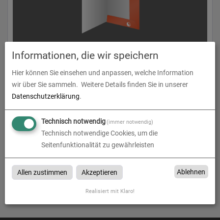
Präsentationsmappen
Informationen, die wir speichern
Hier können Sie einsehen und anpassen, welche Information
zum Artikel
wir über Sie sammeln.
Weitere Details finden Sie in unserer
Datenschutzerklärung
.
Technisch notwendig
(immer notwendig)
Präsentationsmappen
Technisch notwendige Cookies, um die
Seitenfunktionalität zu gewährleisten
Präsentationsmappen bei „Die Werbelounge“ in Renchen,
Oberkirch, Achern, Appenweier, Offenburg, Bühl, Baden-Baden,
Ablehnen
Allen zustimmen
Akzeptieren
Lahr, Kehl, Ortenaukreis, Freiburg, Karlsruhe, Emmendingen,
Rastatt, Stuttgart, Schwarzwald
Realisiert mit Klaro!