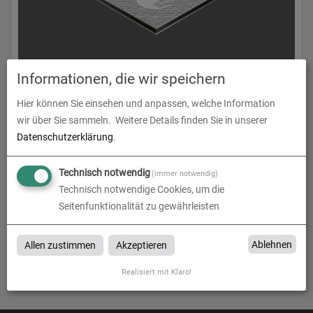
Butlerfinish (Aluverbundplatte gebürstet)
Informationen, die wir speichern
Hier können Sie einsehen und anpassen, welche Information
zum Artikel
wir über Sie sammeln.
Weitere Details finden Sie in unserer
Datenschutzerklärung
.
Technisch notwendig
(immer notwendig)
Butlerfinish
Technisch notwendige Cookies, um die
Seitenfunktionalität zu gewährleisten
Butlerfinish bei „Die Werbelounge“ in Renchen, Oberkirch,
Achern, Appenweier, Offenburg, Bühl, Baden-Baden, Lahr, Kehl,
Ablehnen
Allen zustimmen
Akzeptieren
Ortenaukreis, Freiburg, Karlsruhe, Emmendingen, Rastatt,
Stuttgart, Schwarzwald
Realisiert mit Klaro!