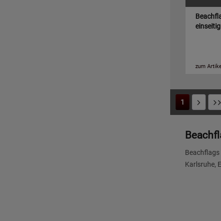
Beachfla
einseiti
zum Artike
1
Beachfl
Beachflags 
Karlsruhe, 