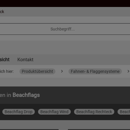
eck
sicht
Kontakt
ich hier:
Produktübersicht
Fahnen- & Flaggensysteme
en in
Beachflags
Beachflag Drop
Beachflag Wind
Beachflag Rechteck
Beac