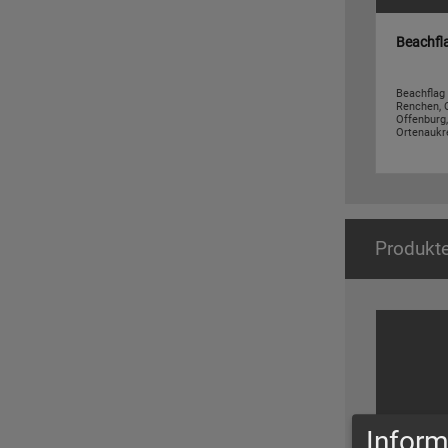
Beachfl
Beachflag 
Renchen, O
Offenburg,
Ortenaukrei
Produkt
Inform