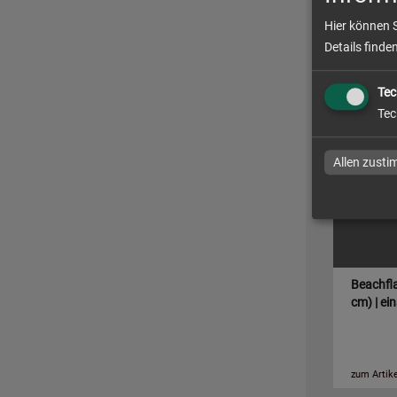
Beachfla
Hier können 
Druck
Details finde
Tec
zum Artike
Tec
Allen zust
Beachfla
cm) | ei
zum Artike