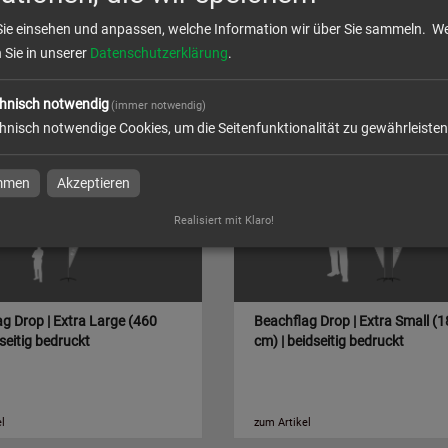
g | Transporttasche | ohne
Beachflag | Wasserring zur
Sie einsehen und anpassen, welche Information wir über Sie sammeln.
We
Beschwerung | ohne Druck
n Sie in unserer
Datenschutzerklärung
.
hnisch notwendig
(immer notwendig)
l
zum Artikel
hnisch notwendige Cookies, um die Seitenfunktionalität zu gewährleisten
immen
Akzeptieren
Realisiert mit Klaro!
g Drop | Extra Large (460
Beachflag Drop | Extra Small (
nseitig bedruckt
cm) | beidseitig bedruckt
l
zum Artikel