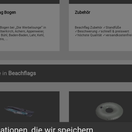
ag Bogen
Zubehör
Bogen bei „Die Werbelounge“ in
Beachflag Zubehör ✓Standfüße
berkirch, Achern, Appenweier,
✓Beschwerung ✓schnell & preiswert
 Bühl, Baden-Baden, Lahr, Kehl,
✓höchste Qualität ✓versandkostenfrei
s, ...
e in
Beachflags
ationen, die wir speichern