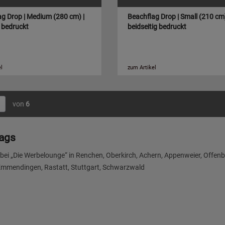
g Drop | Medium (280 cm) |
Beachflag Drop | Small (210 cm)
g bedruckt
beidseitig bedruckt
l
zum Artikel
von
6
ags
bei „Die Werbelounge“ in Renchen, Oberkirch, Achern, Appenweier, Offenbu
Emmendingen, Rastatt, Stuttgart, Schwarzwald