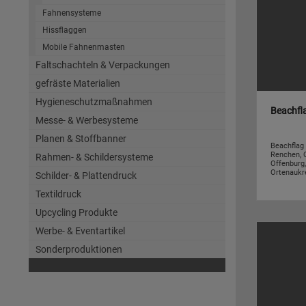
Fahnensysteme
Hissflaggen
Mobile Fahnenmasten
Faltschachteln & Verpackungen
gefräste Materialien
Hygieneschutzmaßnahmen
Beachfl
Messe- & Werbesysteme
Planen & Stoffbanner
Beachflag 
Renchen, O
Rahmen- & Schildersysteme
Offenburg,
Ortenaukrei
Schilder- & Plattendruck
Textildruck
Upcycling Produkte
Werbe- & Eventartikel
Sonderproduktionen