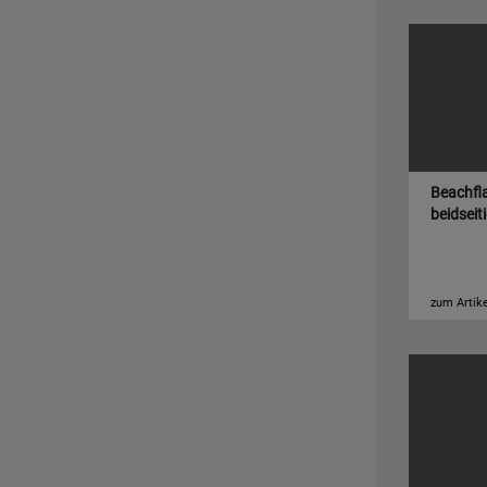
Beachfla
beidseit
zum Artike